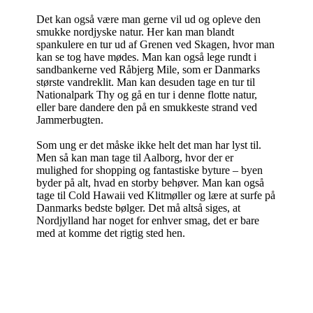
Det kan også være man gerne vil ud og opleve den
smukke nordjyske natur. Her kan man blandt
spankulere en tur ud af Grenen ved Skagen, hvor man
kan se tog have mødes. Man kan også lege rundt i
sandbankerne ved Råbjerg Mile, som er Danmarks
største vandreklit. Man kan desuden tage en tur til
Nationalpark Thy og gå en tur i denne flotte natur,
eller bare dandere den på en smukkeste strand ved
Jammerbugten.
Som ung er det måske ikke helt det man har lyst til.
Men så kan man tage til Aalborg, hvor der er
mulighed for shopping og fantastiske byture – byen
byder på alt, hvad en storby behøver. Man kan også
tage til Cold Hawaii ved Klitmøller og lære at surfe på
Danmarks bedste bølger. Det må altså siges, at
Nordjylland har noget for enhver smag, det er bare
med at komme det rigtig sted hen.