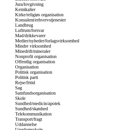
Jura/lovgivning
Kemikalier
Kirke/religiøs organisation
Konsulent/erhvervstjenester
Landbrug
Luftrum/forsvar
Mad/drikkevarer
Medier/nyheder/forlagsvirksomhed
Mindre virksomhed
Minedrift/mineraler
Nonprofit organisation
Offentlig organisation
Organisation
Politisk organisation
Politisk parti
Rejse/fritid
Sag
Samfundsorganisation
Skole
Sundhed/medicin/apotek
Sundhed/skønhed
Telekommunikation
Transport/fragt
Uddannelse
Ungdomsskole