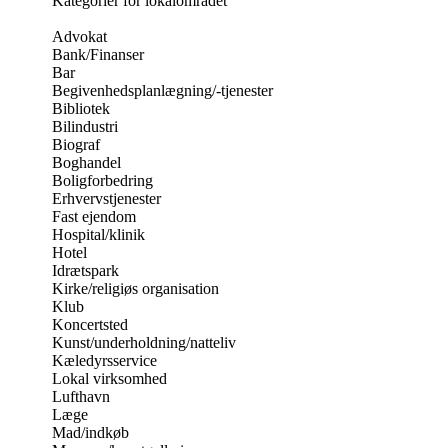
Kategorier for lokalområdet
Advokat
Bank/Finanser
Bar
Begivenhedsplanlægning/-tjenester
Bibliotek
Bilindustri
Biograf
Boghandel
Boligforbedring
Erhvervstjenester
Fast ejendom
Hospital/klinik
Hotel
Idrætspark
Kirke/religiøs organisation
Klub
Koncertsted
Kunst/underholdning/natteliv
Kæledyrsservice
Lokal virksomhed
Lufthavn
Læge
Mad/indkøb