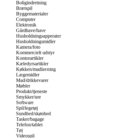
Boligindretning
Brætspil
Byggematerialer
Computer
Elektronik
Gårdhave/have
Husholdningsapperater
Husholdningsmidler
Kamera/foto
Kommercielt udstyr
Kontorartikler
Kæledyrsartikler
Køkken/madlavning
Lægemidler
Mad/drikkevarer
Møbler
Produkt/tjeneste
Smykker/ure
Software
Spil/legetøj
Sundhed/skønhed
Tasker/bagage
Telefon/tablet
Tøj
Videospil